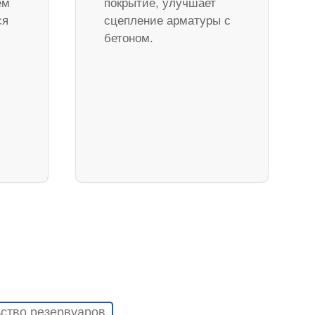
ем
покрытие, улучшает
ся
сцепление арматуры с
бетоном.
ство резервуаров