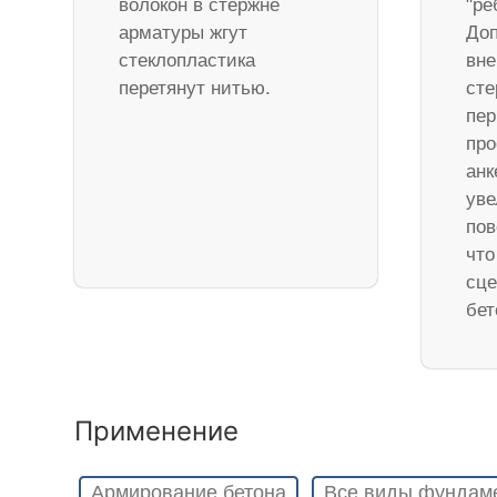
волокон в стержне
"ре
арматуры жгут
Доп
стеклопластика
вне
перетянут нитью.
ст
пер
про
анк
уве
пов
что
сце
бет
Применение
Армирование бетона
Все виды фундам