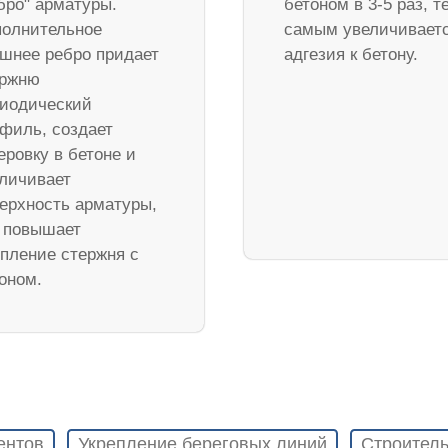
бро" арматуры.
бетоном в 3-5 раз, т
олнительное
самым увеличивает
шнее ребро придает
адгезия к бетону.
ержню
иодический
филь, создает
еровку в бетоне и
личивает
ерхность арматуры,
 повышает
пление стержня с
оном.
ентов
Укрепление береговых линий
Строитель