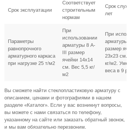
Соответствует
Срок служб
Срок эксплуатации
строительным
лет
нормам
При
При испол
использовании
Параметры
арматуры 
арматуры 8 A-
равнопрочного
размер яче
III размер
арматурного каркаса
23x23 см. 
ячейки 14x14
при нагрузке 25 т/м2
кг/м2. Уме
см. Вес 5,5 кг/
веса в 9 ра
м2
Вы сможете найти стеклопластиковую арматуру с
описанием, ценами и фотографиями в нашем
разделе «Каталог». Если у вас возникнут вопросы,
вы можете с нами связаться по телефону,
указанному на сайте или заказать обратный звонок,
и мы вам обязательно перезвоним.