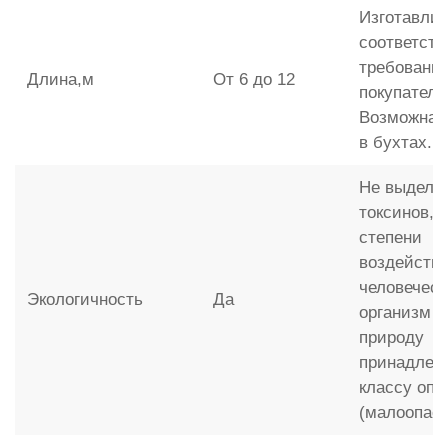
Изготавлив
соответств
требовани
Длина,м
От 6 до 12
покупателя
Возможна 
в бухтах.
Не выделя
токсинов, 
степени
воздействи
человечес
Экологичность
Да
организм и
природу
принадлежи
классу опа
(малоопас