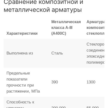
Сравнение композитной и
металлической арматуры
Металлическая
Арматура
класса A-III
композитн
Характеристики
(А400С)
стеклопла
Стеклорови
соединенн
Выполнена из
Сталь
эпоксидны
полимером
Предельные
показатели
390
1300
прочности при
растяжении, МПа
Способность к