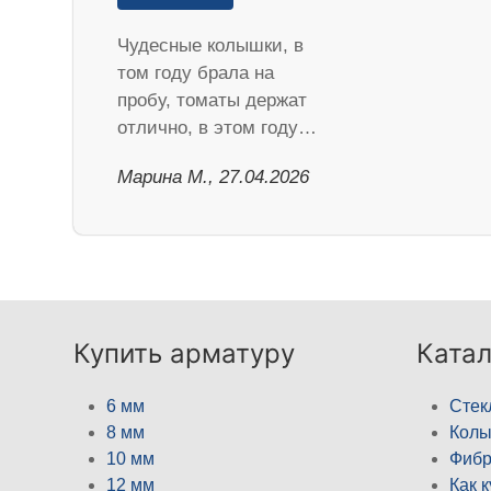
Чудесные колышки, в
том году брала на
пробу, томаты держат
отлично, в этом году…
Марина М., 27.04.2026
Купить арматуру
Катал
6 мм
Стек
8 мм
Кол
10 мм
Фибр
12 мм
Как 